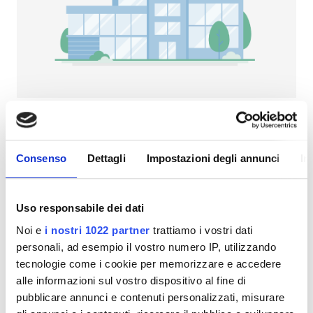
Pazienti con HIV
Pazienti con epatite B
Pazienti con epatite C
TEAM
GHIC
NephroPlus at Jabalpur Hospital &
Recearch Center
Jabalpur, India
Consenso
Dettagli
Impostazioni degli annunci
In
Strutture
0,76 in km dal centro città
Snack e bevande
WiFi gratuito
Schermi TV
Snack e bevande
Uso responsabile dei dati
WiFi gratuito
Per trattamento
Noi e
i nostri 1022 partner
trattiamo i vostri dati
Dialisi HD 79 €
personali, ad esempio il vostro numero IP, utilizzando
Schermi TV
Prenota
Dialisi HDF 89 €
tecnologie come i cookie per memorizzare e accedere
Trasferimento gratuito
alle informazioni sul vostro dispositivo al fine di
pubblicare annunci e contenuti personalizzati, misurare
Parcheggio gratuito