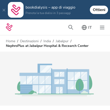
bookdialysis – app di viaggio
Ottieni
Prenota la tua dialisi in 3 passaggi
IT
Home
Destinazioni
India
Jabalpur
NephroPlus at Jabalpur Hospital & Recearch Center