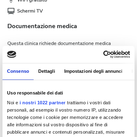
WiFi gratuito
Schermi TV
Documentazione medica
Questa clinica richiede documentazione medica
specifica per i trattamenti di dialisi. Puoi caricare i
documenti online o portarli in clinica quando arrivi.
INTERNATIONAL DIALYSIS REQUEST Clinical
Consenso
Dettagli
Impostazioni degli annunci
In
Information & Patient Identification Form
Giorni disponibili per il trattamento
Uso responsabile dei dati
Noi e
i nostri 1022 partner
trattiamo i vostri dati
personali, ad esempio il vostro numero IP, utilizzando
tecnologie come i cookie per memorizzare e accedere
alle informazioni sul vostro dispositivo al fine di
Agosto
2026
pubblicare annunci e contenuti personalizzati, misurare