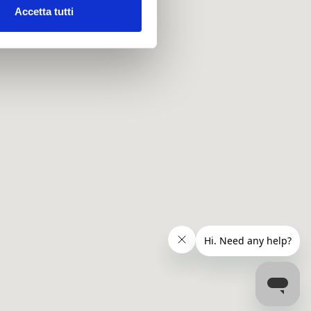
Accetta tutti
l media e per analizzare il
ostri partner che si occupano
azioni che hai fornito loro o