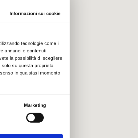
Informazioni sui cookie
utilizzando tecnologie come i
re annunci e contenuti
vete la possibilità di scegliere
li solo su questa proprietà
consenso in qualsiasi momento
alche metro,
Marketing
e specifiche (impronte
ezione dettagli
. Puoi