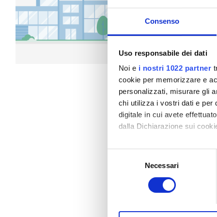
Pazienti con epatite B
Snack e bevande
WiF
Consenso
Pazienti con epatite C
Per trattamento
TEAM
Dialisi HD 79 €
Uso responsabile dei dati
Dialisi HDF 89 €
GHIC
Noi e
i nostri 1022 partner
t
cookie per memorizzare e acce
personalizzati, misurare gli an
Strutture
chi utilizza i vostri dati e pe
digitale in cui avete effettua
Snack e bevande
dalla Dichiarazione sui cookie
WiFi gratuito
Con il tuo consenso, vorrem
Selezione
raccogliere informazi
Schermi TV
Necessari
del
Identificare il tuo di
consenso
Trasferimento gratuito
digitali).
Approfondisci come vengono el
Parcheggio gratuito
modificare o ritirare il tuo 