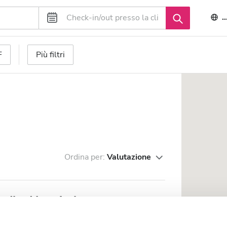
I
F
Più filtri
Ordina per:
Valutazione
udha Hospital
entro città