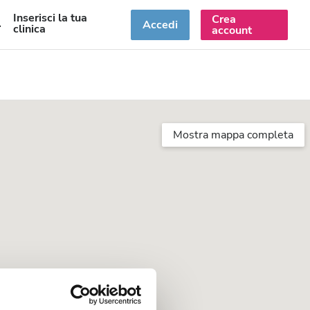
Inserisci la tua
Crea
T
Accedi
clinica
account
Mostra mappa completa