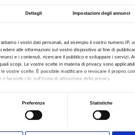
i gratuito
Schermi TV
Dettagli
Impostazioni degli annunci
Prenota
rattiamo i vostri dati personali, ad esempio il vostro numero IP, 
dere alle informazioni sul vostro dispositivo al fine di pubblica
nunci e i contenuti, ricercare il pubblico e sviluppare i servizi. A
r quali scopi. Le vostre scelte in materia di privacy sono applicabi
to le vostre scelte. È possibile modificare o revocare il proprio 
 o facendo clic sull'icona di attivazione della privacy.
mo anche:
oni sulla tua posizione geografica, con un'approssimazione di qu
Preferenze
Statistiche
spositivo, scansionandolo attivamente alla ricerca di caratteristich
aborati i tuoi dati personali e imposta le tue preferenze nella
s
consenso in qualsiasi momento dalla Dichiarazione sui cookie.