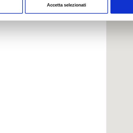
Accetta selezionati
nalizzare contenuti ed annunci, per fornire funzionalità dei socia
inoltre informazioni sul modo in cui utilizzi il nostro sito con i n
icità e social media, i quali potrebbero combinarle con altre inform
lizzo dei loro servizi.