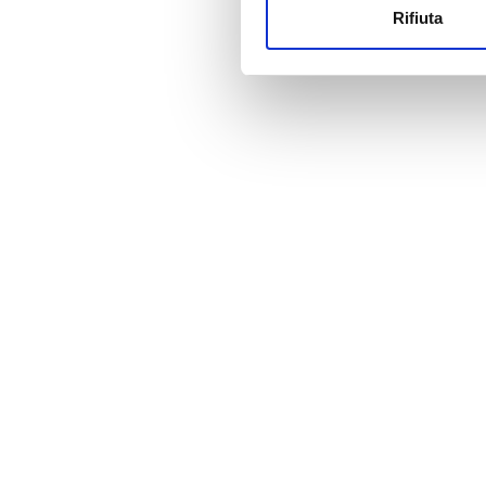
Rifiuta
Utilizziamo i cookie per perso
Prezzo
nostro traffico. Condividiamo 
di analisi dei dati web, pubbl
0 - 100 EUR
che hanno raccolto dal tuo uti
100 - 200 EUR
200 - 300 EUR
300+ EUR
Turni
Mattino
Pomeriggio
Sera