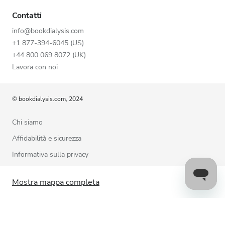
Contatti
info@bookdialysis.com
+1 877-394-6045 (US)
+44 800 069 8072 (UK)
Lavora con noi
© bookdialysis.com, 2024
Chi siamo
Affidabilità e sicurezza
Informativa sulla privacy
Termini di utilizzo
Mostra mappa completa
Politica sui cookie
Contattaci