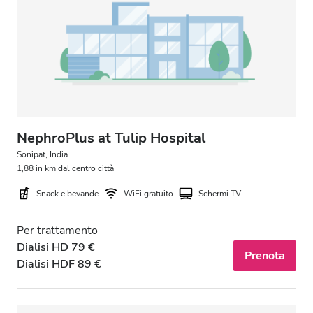
Pazienti con HIV
Pazienti con epatite B
Pazienti con epatite C
TEAM
GHIC
NephroPlus at Tulip Hospital
Sonipat, India
1,88 in km dal centro città
Strutture
Snack e bevande
WiFi gratuito
Schermi TV
Snack e bevande
Per trattamento
WiFi gratuito
Dialisi HD 79 €
Prenota
Dialisi HDF 89 €
Schermi TV
Trasferimento gratuito