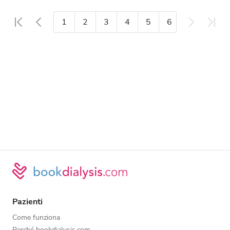
1
2
3
4
5
6
7
8
Pazienti
Come funziona
Perché bookdialysis.com