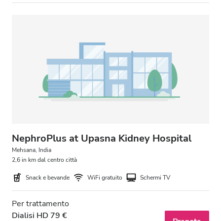
Sera
Notte
Valutazione
Buono
Molto buono
Eccellente
NephroPlus at Upasna Kidney Hospital
Mehsana, India
2,6 in km dal centro città
Snack e bevande
WiFi gratuito
Schermi TV
Per trattamento
Dialisi HD 79 €