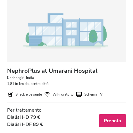
Parcheggio gratuito
Prezzo
0 - 100 EUR
100 - 200 EUR
200 - 300 EUR
NephroPlus at Umarani Hospital
300+ EUR
Krishnagiri, India
1,81 in km dal centro città
Snack e bevande
WiFi gratuito
Schermi TV
Turni
Per trattamento
Mattino
Dialisi HD 79 €
Prenota
Pomeriggio
Dialisi HDF 89 €