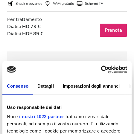
Snack e bevande
WiFi gratuito
Schermi TV
Per trattamento
Dialisi HD 79 €
Prenota
Dialisi HDF 89 €
Consenso
Dettagli
Impostazioni degli annunci
In
Uso responsabile dei dati
Noi e
i nostri 1022 partner
trattiamo i vostri dati
personali, ad esempio il vostro numero IP, utilizzando
NephroPlus at Vedant Multispeciality
tecnologie come i cookie per memorizzare e accedere