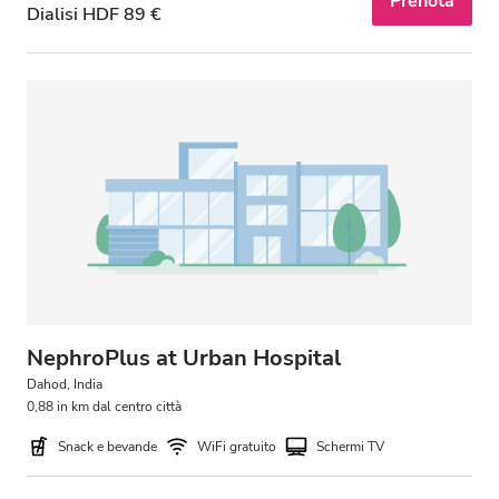
Prenota
Dialisi HDF 89 €
NephroPlus at Urban Hospital
Dahod, India
0,88 in km dal centro città
Snack e bevande
WiFi gratuito
Schermi TV