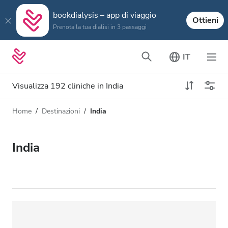
bookdialysis – app di viaggio
Ottieni
Prenota la tua dialisi in 3 passaggi
IT
Visualizza 192 cliniche in India
Home
Destinazioni
India
Tipo di dialisi
Distanza
Nome
Tutti i tipi di dialisi
India
Valutazione
Dialisi HD
Prezzo
Dialisi HDF
Accetta