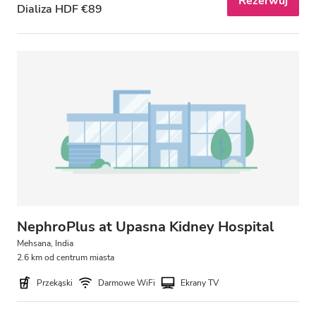
Rezerwuj
Dializa HDF €89
NephroPlus at Upasna Kidney Hospital
Mehsana, India
2.6 km od centrum miasta
Przekąski
Darmowe WiFi
Ekrany TV