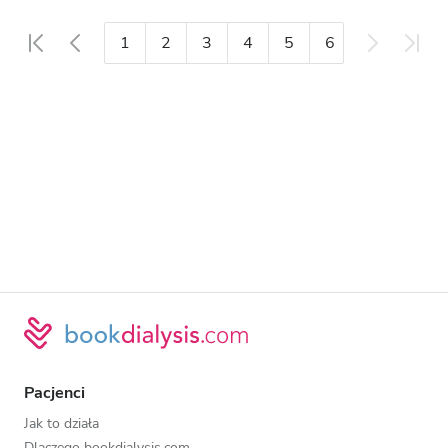
1
2
3
4
5
6
7
8
Pacjenci
Jak to działa
Dlaczego bookdialysis.com