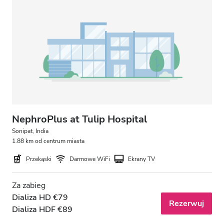
Bezpłatny parking
Cena
0 - 100 EUR
100 - 200 EUR
200 - 300 EUR
NephroPlus at Tulip Hospital
300+ EUR
Sonipat, India
1.88 km od centrum miasta
Przekąski
Darmowe WiFi
Ekrany TV
Zmiany
Za zabieg
Rano
Dializa HD €79
Rezerwuj
Popołudnie
Dializa HDF €89