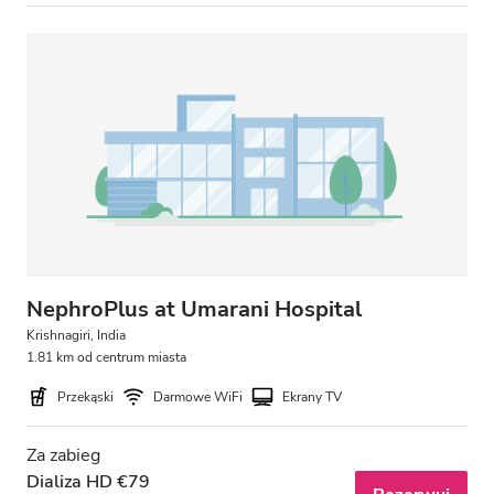
Wieczór
Noc
Ocena
Dobra
Bardzo dobra
Doskonała
NephroPlus at Umarani Hospital
Krishnagiri, India
1.81 km od centrum miasta
Przekąski
Darmowe WiFi
Ekrany TV
Za zabieg
Dializa HD €79