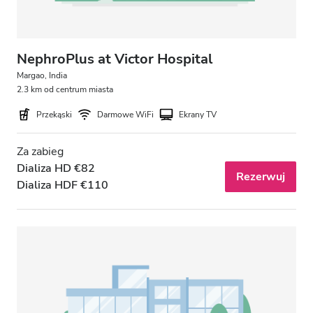
NephroPlus at Victor Hospital
Margao, India
2.3 km od centrum miasta
Przekąski
Darmowe WiFi
Ekrany TV
Za zabieg
Dializa HD €82
Rezerwuj
Dializa HDF €110