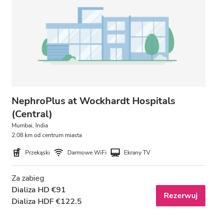
NephroPlus at Wockhardt Hospitals
(Central)
Mumbai, India
2.08 km od centrum miasta
Przekąski
Darmowe WiFi
Ekrany TV
Za zabieg
Dializa HD €91
Rezerwuj
Dializa HDF €122.5