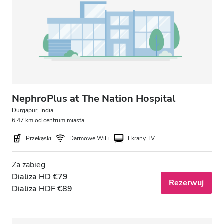
Pacjentów z HIV
Pacjentów z wirusem zapalenia wątroby typu B
Pacjentów z wirusem zapalenia wątroby typu C
EHIC
GHIC
NephroPlus at The Nation Hospital
Durgapur, India
6.47 km od centrum miasta
Udogodnienia
Przekąski
Darmowe WiFi
Ekrany TV
Przekąski
Za zabieg
Darmowe WiFi
Dializa HD €79
Rezerwuj
Dializa HDF €89
Ekrany TV
Bezpłatny transfer