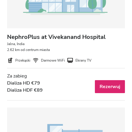
NephroPlus at Vivekanand Hospital
Jalna, India
2.62 km od centrum miasta
Przekąski
Darmowe WiFi
Ekrany TV
Za zabieg
Dializa HD €79
Rezerwuj
Dializa HDF €89