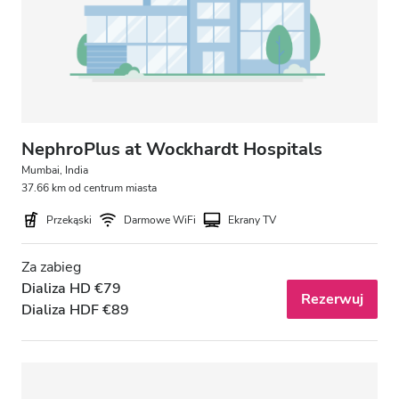
NephroPlus at Wockhardt Hospitals
Mumbai, India
37.66 km od centrum miasta
Przekąski
Darmowe WiFi
Ekrany TV
Za zabieg
Dializa HD €79
Rezerwuj
Dializa HDF €89