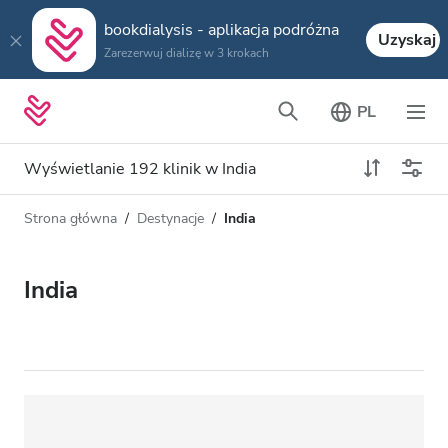
bookdialysis - aplikacja podróżna
Uzyskaj
Zarezerwuj dializę w 3 krokach
PL
Wyświetlanie 192 klinik w India
Strona główna
Destynacje
India
Typ dializy
Odległość
Nazwa
Wszystkie dializy
India
Ocena
Dializa HD
Cena
Dializa HDF
Akceptuje