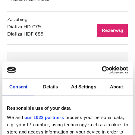
3.2 km od centrum miasta
Za zabieg
Dializa HD €79
Rezerwuj
Dializa HDF €89
Consent
Details
Ad Settings
About
Responsible use of your data
We and
our 1022 partners
process your personal data,
e.g. your IP-number, using technology such as cookies to
NephroPlus at Vasai Kidney Care
store and access information on your device in order to
Palghar, India