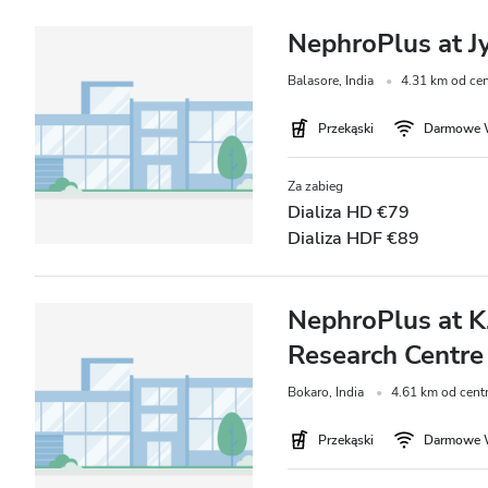
NephroPlus at Jy
Cena
Balasore, India
4.31 km od ce
0 - 100 EUR
Przekąski
Darmowe 
100 - 200 EUR
Za zabieg
200 - 300 EUR
Dializa HD €79
300+ EUR
Dializa HDF €89
Zmiany
NephroPlus at K
Research Centre
Rano
Bokaro, India
4.61 km od cent
Popołudnie
Przekąski
Darmowe 
Wieczór