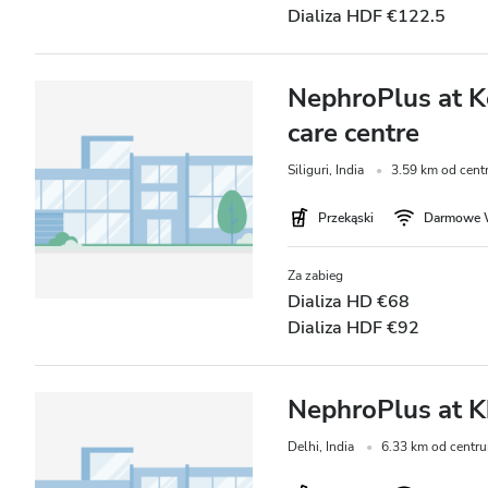
Dializa HDF €122.5
NephroPlus at Ke
care centre
Siliguri, India
3.59 km od cent
Przekąski
Darmowe 
Za zabieg
Dializa HD €68
Dializa HDF €92
NephroPlus at K
Delhi, India
6.33 km od centr