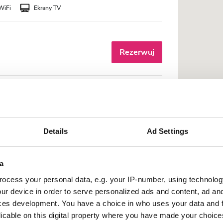
WiFi
Ekrany TV
Rezerwuj
amala Ray Hospital
ntrum miasta
Details
Ad Settings
WiFi
Ekrany TV
a
Rezerwuj
ocess your personal data, e.g. your IP-number, using technolog
ur device in order to serve personalized ads and content, ad a
ces development. You have a choice in who uses your data and 
licable on this digital property where you have made your choic
Kanak Nursing Hm