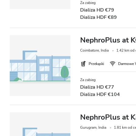
Noc
Za zabieg
Dializa HD €79
Dializa HDF €89
Ocena
NephroPlus at K
Dobra
Coimbatore, India
1.42 km od 
Bardzo dobra
Doskonała
Przekąski
Darmowe 
Za zabieg
Dializa HD €77
Dializa HDF €104
NephroPlus at K
Gurugram, India
1.81 km od c