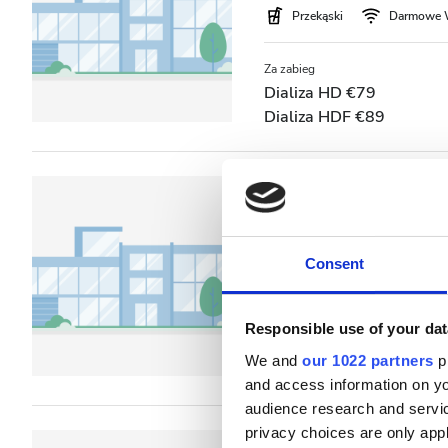
Przekąski
Darmowe 
Za zabieg
Dializa HD €79
Dializa HDF €89
NephroPlus at K
Kolkata, India
12.17 km od ce
Consent
Przekąski
Darmowe 
Za zabieg
Responsible use of your dat
Dializa HD €79
We and
our 1022 partners
pr
Dializa HDF €89
and access information on yo
audience research and servi
privacy choices are only app
NephroPlus at 