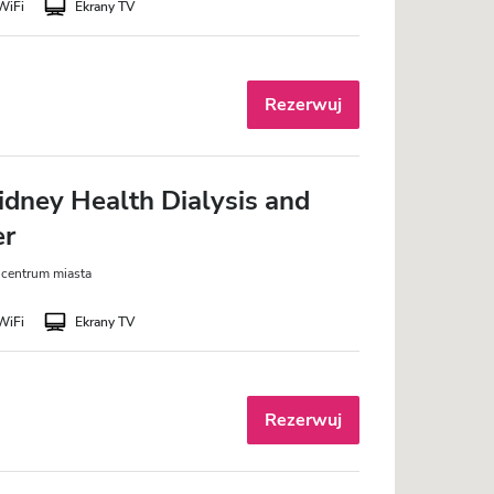
WiFi
Ekrany TV
Rezerwuj
idney Health Dialysis and
er
 centrum miasta
WiFi
Ekrany TV
Rezerwuj