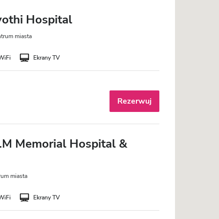
othi Hospital
ntrum miasta
WiFi
Ekrany TV
Rezerwuj
.M Memorial Hospital &
rum miasta
WiFi
Ekrany TV