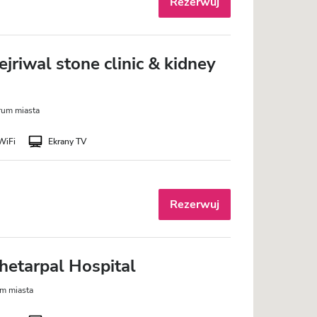
Rezerwuj
jriwal stone clinic & kidney
rum miasta
WiFi
Ekrany TV
Rezerwuj
hetarpal Hospital
um miasta