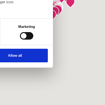
ger icon.
several meters
Marketing
ails section
.
se our traffic. We also share
ers who may combine it with
ir services. Read more about
Allow all