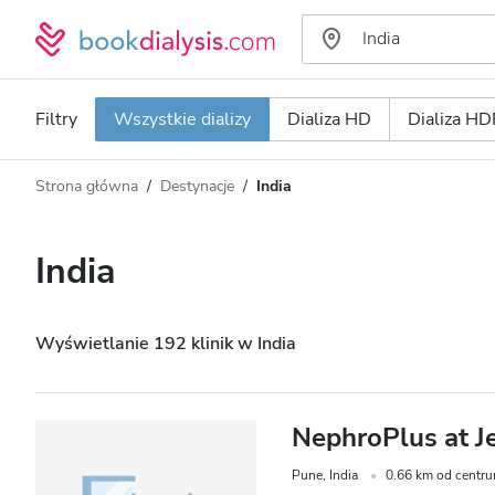
Filtry
Wszystkie dializy
Dializa HD
Dializa HD
Strona główna
Destynacje
India
Typ dializy
Odległość
Nazwa
Wszystkie dializy
India
Ocena
Dializa HD
Cena
Dializa HDF
Wyświetlanie 192 klinik w India
Akceptuje
NephroPlus at J
Pacjentów z HIV
Pune, India
0.66 km od centru