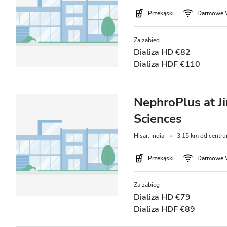
Pacjentów z wirusem zapalenia wątroby typu B
Przekąski
Darmowe 
Pacjentów z wirusem zapalenia wątroby typu C
Za zabieg
EHIC
Dializa HD €82
Dializa HDF €110
GHIC
NephroPlus at Ji
Udogodnienia
Sciences
Przekąski
Hisar, India
3.15 km od centru
Darmowe WiFi
Przekąski
Darmowe 
Ekrany TV
Za zabieg
Bezpłatny transfer
Dializa HD €79
Dializa HDF €89
Bezpłatny parking