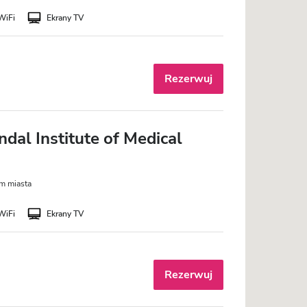
WiFi
Ekrany TV
Rezerwuj
ndal Institute of Medical
m miasta
WiFi
Ekrany TV
Rezerwuj