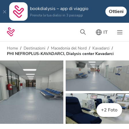
bookdialysis – app di viaggio
Ottieni
Prenota la tua dialisi in 3 passaggi
IT
Home
Destinazioni
Macedonia del Nord
Kavadarci
PHI NEFROPLUS-KAVADARCI, Dialysis center Kavadarci
+2 Foto