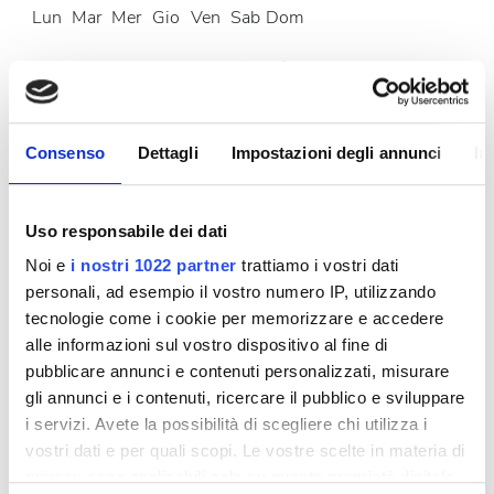
Lun
Mar
Mer
Gio
Ven
Sab
Dom
1
2
3
4
5
6
7
8
9
Consenso
Dettagli
Impostazioni degli annunci
In
10
11
12
13
14
15
16
17
18
19
20
21
22
23
Uso responsabile dei dati
24
25
26
27
28
29
30
Noi e
i nostri 1022 partner
trattiamo i vostri dati
personali, ad esempio il vostro numero IP, utilizzando
31
tecnologie come i cookie per memorizzare e accedere
alle informazioni sul vostro dispositivo al fine di
Orario di apertura
pubblicare annunci e contenuti personalizzati, misurare
gli annunci e i contenuti, ricercare il pubblico e sviluppare
i servizi. Avete la possibilità di scegliere chi utilizza i
vostri dati e per quali scopi. Le vostre scelte in materia di
Lunedì
Chiuso
privacy sono applicabili solo su questa proprietà digitale