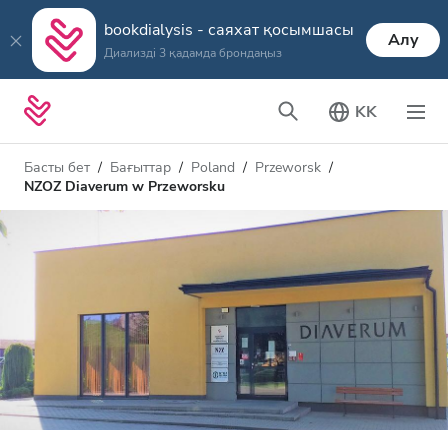
bookdialysis - саяхат қосымшасы
Алу
Диализді 3 қадамда брондаңыз
KK
Басты бет
Бағыттар
Poland
Przeworsk
NZOZ Diaverum w Przeworsku