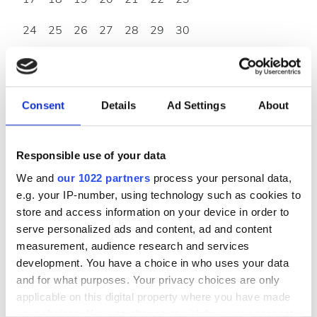
24
25
26
27
28
29
30
31
Жұмыс уақыты
Consent
Details
Ad Settings
About
Дүйсенбі
07:00 - 18:00
Responsible use of your data
We and
our 1022 partners
process your personal data,
Сейсенбі
07:00 - 18:00
e.g. your IP-number, using technology such as cookies to
store and access information on your device in order to
serve personalized ads and content, ad and content
Сәрсенбі
07:00 - 18:00
measurement, audience research and services
development. You have a choice in who uses your data
Бейсенбі
07:00 - 18:00
and for what purposes. Your privacy choices are only
applicable on this digital property where you have made
Жұма
07:00 - 18:00
your choices. You can change or withdraw your consent