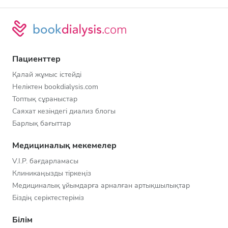
Пациенттер
Қалай жұмыс істейді
Неліктен bookdialysis.com
Топтық сұраныстар
Саяхат кезіндегі диализ блогы
Барлық бағыттар
Медициналық мекемелер
V.I.P. бағдарламасы
Клиникаңызды тіркеңіз
Медициналық ұйымдарға арналған артықшылықтар
Біздің серіктестеріміз
Білім