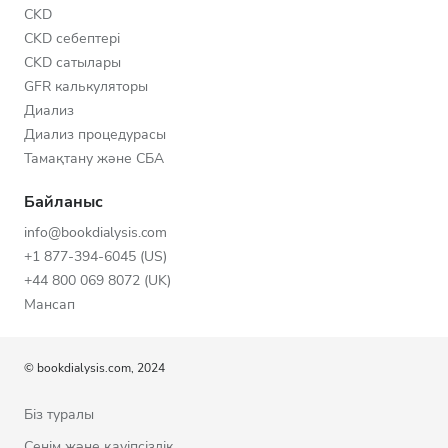
CKD
CKD себептері
CKD сатылары
GFR калькуляторы
Диализ
Диализ процедурасы
Тамақтану және СБА
Байланыс
info@bookdialysis.com
+1 877-394-6045 (US)
+44 800 069 8072 (UK)
Мансап
© bookdialysis.com, 2024
Біз туралы
Сенім және қауіпсіздік