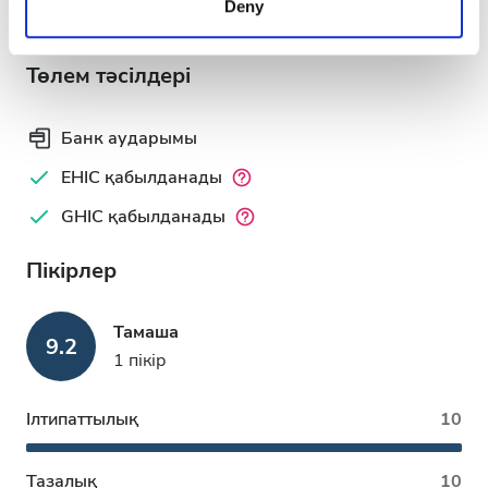
Deny
of their services. Read more about cookies in our
Robert Wydra, MD
Privacy policy.
Төлем тәсілдері
Банк аударымы
EHIC қабылданады
GHIC қабылданады
Пікірлер
Тамаша
9.2
1 пікір
Ілтипаттылық
10
Тазалық
10