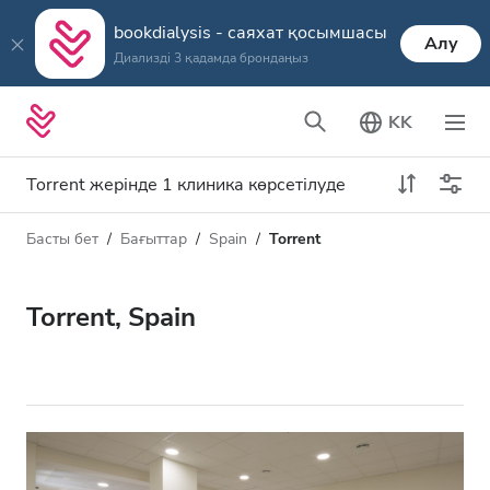
bookdialysis - саяхат қосымшасы
Алу
Диализді 3 қадамда брондаңыз
KK
Torrent жерінде 1 клиника көрсетілуде
Басты бет
Бағыттар
Spain
Torrent
Диализ түрі
Қашықтық
Аты
Барлық диализ түрлері
Torrent, Spain
Рейтинг
HD диализ
Баға
HDF диализ
Қабылдайды