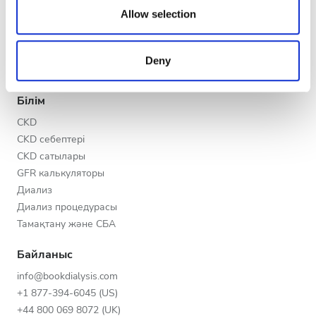
Кеш
our social media, advertising and analytics partners who
Allow selection
V.I.P. бағдарламасы
may combine it with other information that you’ve
Түн
Клиникаңызды тіркеңіз
provided to them or that they’ve collected from your use
Медициналық ұйымдарға арналған артықшылықтар
Deny
of their services. Read more about cookies in our
Біздің серіктестеріміз
Privacy policy.
Рейтинг
Білім
Жақсы
CKD
CKD себептері
Өте жақсы
CKD сатылары
GFR калькуляторы
Тамаша
Диализ
Диализ процедурасы
Тамақтану және СБА
Байланыс
info@bookdialysis.com
+1 877-394-6045 (US)
+44 800 069 8072 (UK)