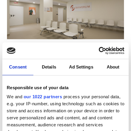
АИТВ пациенттері
В гепатиті бар пациенттер
С гепатиті бар пациенттер
EHIC
Diaverum Torrent Dialysis Clinic
GHIC
Torrent, Spain
0.79 км қала орталығынан
Consent
Details
Ad Settings
About
EHIC арқылы қамтылған
GHIC арқылы қамтылған
Қызметтер
Тегін WiFi
Теледидар экрандары
Тегін тұрақ
Responsible use of your data
Сусындар мен жеңіл тағамдар
ем үшін
We and
our 1022 partners
process your personal data,
Тегін WiFi
HD диализ €200
e.g. your IP-number, using technology such as cookies to
Брондау
HDF диализ €250
store and access information on your device in order to
Теледидар экрандары
serve personalized ads and content, ad and content
Тегін трансфер
measurement, audience research and services