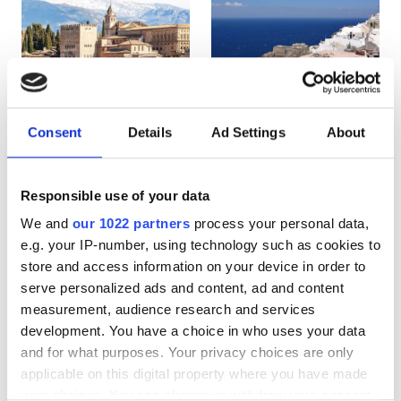
АИТВ пациенттері
В гепатиті бар пациенттер
С гепатиті бар пациенттер
EHIC
Consent
Details
Ad Settings
About
Spain
Greece
GHIC
Responsible use of your data
We and
our 1022 partners
process your personal data,
Қызметтер
e.g. your IP-number, using technology such as cookies to
store and access information on your device in order to
Сусындар мен жеңіл тағамдар
serve personalized ads and content, ad and content
Тегін WiFi
measurement, audience research and services
development. You have a choice in who uses your data
Теледидар экрандары
and for what purposes. Your privacy choices are only
applicable on this digital property where you have made
Тегін трансфер
your choices. You can change or withdraw your consent