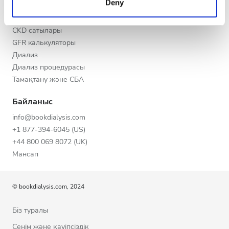
Deny
Кеш
of their services. Read more about cookies in our
CKD
Privacy policy.
CKD себептері
Түн
CKD сатылары
GFR калькуляторы
Диализ
Рейтинг
Диализ процедурасы
Тамақтану және СБА
Жақсы
Байланыс
Өте жақсы
info@bookdialysis.com
Тамаша
+1 877-394-6045 (US)
+44 800 069 8072 (UK)
Мансап
© bookdialysis.com, 2024
Біз туралы
Сенім және қауіпсіздік