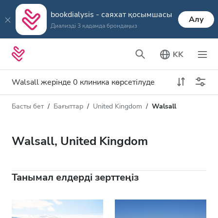
bookdialysis - саяхат қосымшасы
Алу
Диализді 3 қадамда брондаңыз
KK
Walsall жерінде 0 клиника көрсетілуде
Басты бет
Бағыттар
United Kingdom
Walsall
Диализ түрі
Қашықтық
Аты
Барлық диализ түрлері
Walsall, United Kingdom
Рейтинг
HD диализ
Баға
HDF диализ
Танымал елдерді зерттеңіз
Қабылдайды