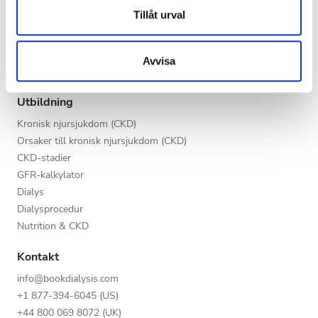
Kväll
Dessa kan i sin tur kombinera informationen med annan
Tillåt urval
V.I.P.-programmet
information som du har tillhandahållit eller som de har
Natt
Lista din klinik
samlat in när du har använt deras tjänster.
Fördelar för leverantörer
Avvisa
Partners
Betyg
Utbildning
Bra
Kronisk njursjukdom (CKD)
Orsaker till kronisk njursjukdom (CKD)
Väldigt bra
CKD-stadier
GFR-kalkylator
Utmärkt
Dialys
Dialysprocedur
Nutrition & CKD
Kontakt
info@bookdialysis.com
+1 877-394-6045 (US)
+44 800 069 8072 (UK)