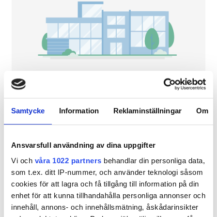
Patienter med HIV
Patienter med hepatit B
Patienter med hepatit C
EHIC
GHIC
NephroPlus at Max Super Speciality
Hospital (Ghaziabad)
Samtycke
Information
Reklaminställningar
Om
Ghaziabad, Indien
Lokaler
12,4 km från stadskärnan
Ansvarsfull användning av dina uppgifter
Förfriskningar
Per behandlingen
Vi och
våra 1022 partners
behandlar din personliga data,
Gratis WiFi
HD-dialys 79 €
som t.ex. ditt IP-nummer, och använder teknologi såsom
Reservera
HDF-dialys 89 €
cookies för att lagra och få tillgång till information på din
TV-skärmar
enhet för att kunna tillhandahålla personliga annonser och
Gratis överföring
innehåll, annons- och innehållsmätning, åskådarinsikter