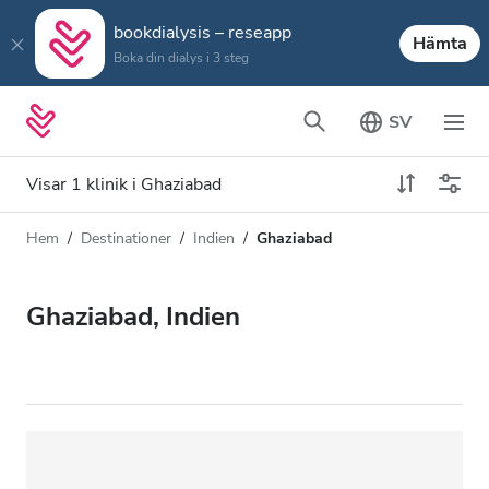
bookdialysis – reseapp
Hämta
Boka din dialys i 3 steg
SV
Visar 1 klinik i Ghaziabad
Hem
Destinationer
Indien
Ghaziabad
Dialystyp
Avstånd
Namn
Alla dialyser
Ghaziabad, Indien
Betyg
HD-dialys
Pris
Redigera HDF-dialys
Acceptera