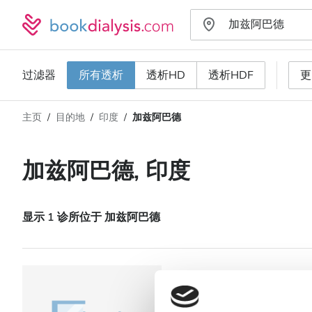
过滤器
所有透析
透析HD
透析HDF
更
主页
目的地
印度
加兹阿巴德
透析类型
距离
姓名
所有透析
加兹阿巴德, 印度
评分
透析HD
价格
透析HDF
显示 1 诊所位于 加兹阿巴德
接收
NephroPlus at M
(Ghaziabad)
HIV患者