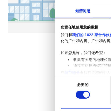
加兹阿巴德, 印度
12.4 距离
乙型肝炎患者
知情同意
丙型肝炎患者
每次治疗
EHIC
负责任地使用您的数据
透析HD €79
透析HDF €89
GHIC
我们和
我们的 1022 家合作伙
化的广告和内容、广告和内容
设施
如果您允许，我们还希望：
收集有关您的地理位
小吃
通过主动扫描特定特
在
细节部分
查找有关您的个人
免费WiFi
项。
同
电视屏幕
必要的
意
我们使用 Cookie 来制
选
免费接送
分析合作伙伴分享您对我们网
择
收集的其他信息相结合。
免费停车