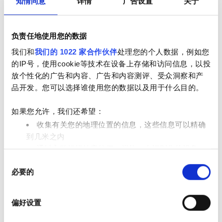
知情同意
详情
广告设置
关于
负责任地使用您的数据
我们和
我们的 1022 家合作伙伴
处理您的个人数据，例如您
的IP号，使用cookie等技术在设备上存储和访问信息，以投
放个性化的广告和内容、广告和内容测评、受众洞察和产
Head Nurse
品开发。您可以选择谁使用您的数据以及用于什么目的。
Annick SABORIT
如果您允许，我们还希望：
支付选项
收集有关您的地理位置的信息，这些信息可以精确
到几米之内
通过主动扫描特定特征（指纹）来识别您的设备
现金
同
在
细节部分
查找有关您的个人数据如何处理的更多信息，
接受EHIC
必要的
意
并设置您的首选项。您可随时从Cookie声明中更改或撤回
选
您的同意事项。
接受GHIC
择
偏好设置
我们使用 Cookie 来制作贴合用户需求的内容与广告、提供
评论
社交媒体功能以及分析我们的流量。我们还会与社交媒