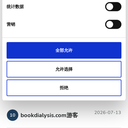
统计数据
体、广告和分析合作伙伴分享您对我们网站的使用情况，
优秀
10
这些合作伙伴可能会将此类信息与您提供给他们或他们在
1 评论
您使用其服务的过程中收集的其他信息相结合。
营销
友好
10
干净
10
全部允许
设施
10
允许选择
综合体验
10
拒绝
2026-07-13
bookdialysis.com游客
10