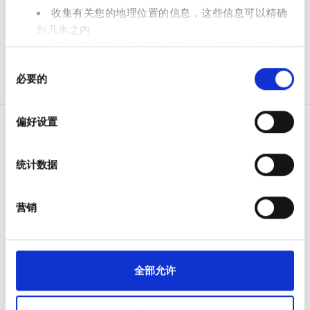
免费停车
收集有关您的地理位置的信息，这些信息可以精确
到几米之内
通过主动扫描特定特征（指纹）来识别您的设备
价格
同
在
细节部分
查找有关您的个人数据如何处理的更多信息，
必要的
意
并设置您的首选项。您可随时从Cookie声明中更改或撤回
0 - 100 欧元
选
您的同意事项。
择
偏好设置
100 - 200 欧元
我们使用 Cookie 来制作贴合用户需求的内容与广告、提供
社交媒体功能以及分析我们的流量。我们还会与社交媒
200 - 300 欧元
统计数据
体、广告和分析合作伙伴分享您对我们网站的使用情况，
病人
300+ 欧元
这些合作伙伴可能会将此类信息与您提供给他们或他们在
如何运作
您使用其服务的过程中收集的其他信息相结合。
营销
为什么选择 bookdialysis.com
班次
团体咨询
旅行透析博客
上午
全部目的地
全部允许
下午
医疗服务提供者