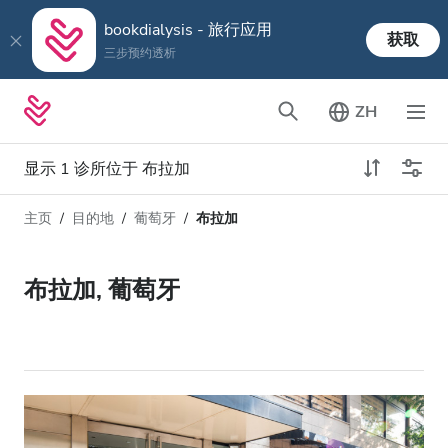
bookdialysis - 旅行应用
获取
三步预约透析
ZH
显示 1 诊所位于 布拉加
主页
目的地
葡萄牙
布拉加
透析类型
距离
姓名
所有透析
布拉加, 葡萄牙
评分
透析HD
价格
透析HDF
接收