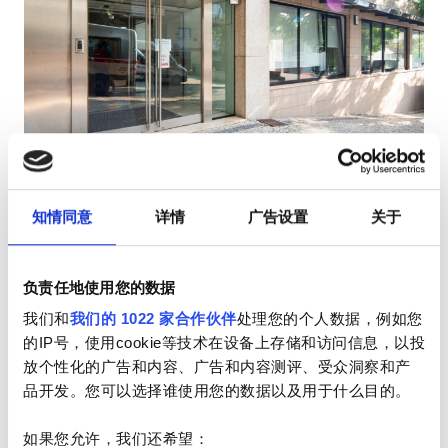
HIV患者
乙型肝炎患者
丙型肝炎患者
EHIC
Diaverum Braga
优秀
10
1 评论
GHIC
布拉加, 葡萄牙
0.38 距离市中心公里数
知情同意
详情
广告设置
关于
由EHIC承保
由GHIC承保
设施
小吃
免费WiFi
电视屏幕
负责任地使用您的数据
小吃
我们和
我们的 1022 家合作伙伴
处理您的个人数据，例如您
每次治疗
预订
的IP号，使用cookie等技术在设备上存储和访问信息，以投
免费WiFi
透析HD €160.3
放个性化的广告和内容、广告和内容测评、受众洞察和产
电视屏幕
品开发。您可以选择谁使用您的数据以及用于什么目的。
免费接送
如果您允许，我们还希望：