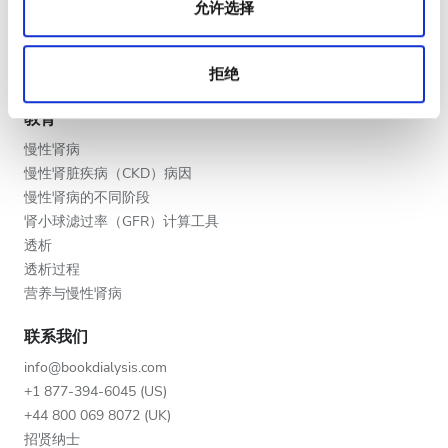
V.I.P. 尊享計劃
晚上
允许选择
将您的诊所列入名单
深夜
提供者的福利
拒绝
合作伙伴
教育
评分
慢性肾病
好
慢性肾脏疾病（CKD）病因
慢性肾病的不同阶段
非常好
肾小球滤过率（GFR）计算工具
透析
优秀
透析过程
营养与慢性肾病
联系我们
info@bookdialysis.com
+1 877-394-6045 (US)
+44 800 069 8072 (UK)
招贤纳士