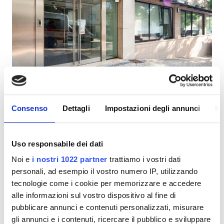
Pazienti con HIV
Pazienti con epatite B
Pazienti con epatite C
TEAM
Diaverum Braga
Eccellente
10
3 Recensioni
GHIC
Braga, Portogallo
0,38 in km dal centro città
Consenso
Dettagli
Impostazioni degli annunci
In
Coperto da TEAM
Coperto da GHIC
Strutture
Snack e bevande
WiFi gratuito
Schermi TV
Uso responsabile dei dati
Snack e bevande
Noi e
i nostri 1022 partner
trattiamo i vostri dati
Per trattamento
Prenota
personali, ad esempio il vostro numero IP, utilizzando
WiFi gratuito
Dialisi HD 160,3 €
tecnologie come i cookie per memorizzare e accedere
Schermi TV
alle informazioni sul vostro dispositivo al fine di
pubblicare annunci e contenuti personalizzati, misurare
Trasferimento gratuito
gli annunci e i contenuti, ricercare il pubblico e sviluppare