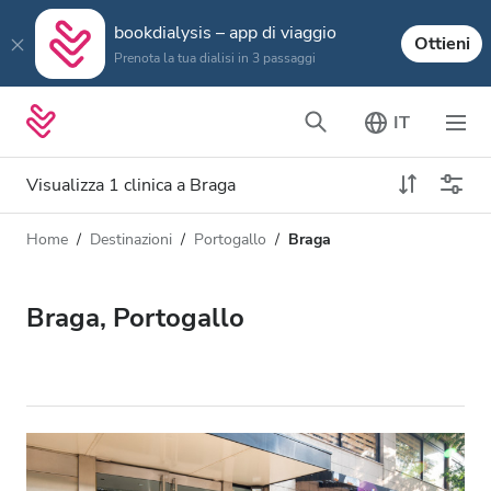
bookdialysis – app di viaggio
Ottieni
Prenota la tua dialisi in 3 passaggi
IT
Visualizza 1 clinica a Braga
Home
Destinazioni
Portogallo
Braga
Tipo di dialisi
Distanza
Nome
Tutti i tipi di dialisi
Braga, Portogallo
Valutazione
Dialisi HD
Prezzo
Dialisi HDF
Accetta