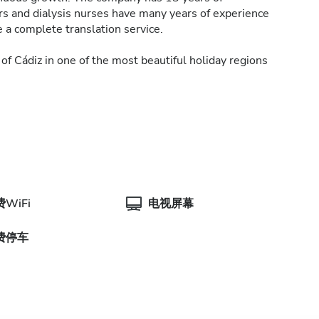
ors and dialysis nurses have many years of experience
 a complete translation service.
of Cádiz in one of the most beautiful holiday regions
WiFi
电视屏幕
费停车