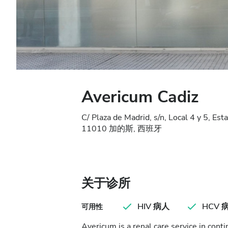
Avericum Cadiz
C/ Plaza de Madrid, s/n, Local 4 y 5, Es
11010 加的斯, 西班牙
关于诊所
HIV 病人
HCV 
可用性
Avericum is a renal care service in con