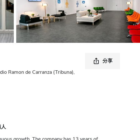
分享
tadio Ramon de Carranza (Tribuna),
病人
tinuous growth. The company has 13 years of