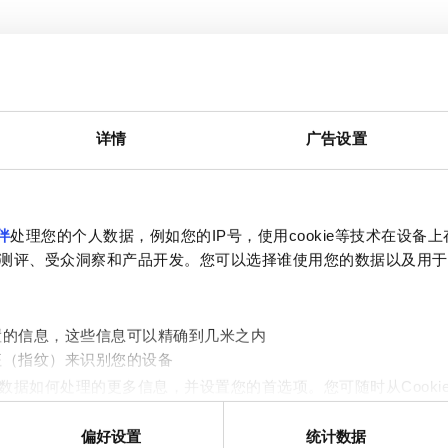
九月
2026
详情
广告设置
周一
周二
周三
周四
周五
周六
周日
1
2
3
4
5
6
7
8
9
10
11
12
13
伴
处理您的个人数据，例如您的IP号，使用cookie等技术在设备
测评、受众洞察和产品开发。您可以选择谁使用您的数据以及用于
14
15
16
17
18
19
20
21
22
23
24
25
26
27
置的信息，这些信息可以精确到几米之内
征（指纹）来识别您的设备
28
29
30
数据如何处理的更多信息，并设置您的首选项。您可随时从Cooki
偏好设置
统计数据