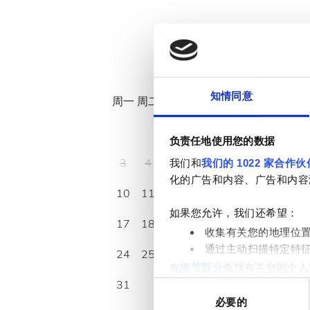
八月
2026
知情同意
周一
周二
周三
周四
周五
周六
周日
1
2
负责任地使用您的数据
3
4
5
6
7
8
9
我们和
我们的 1022 家合作伙
化的广告和内容、广告和内容
10
11
12
13
14
15
16
如果您允许，我们还希望：
17
18
19
20
21
22
23
收集有关您的地理位
通过主动扫描特定特
24
25
26
27
28
29
30
在
细节部分
查找有关您的个人
31
项。
同
必要的
意