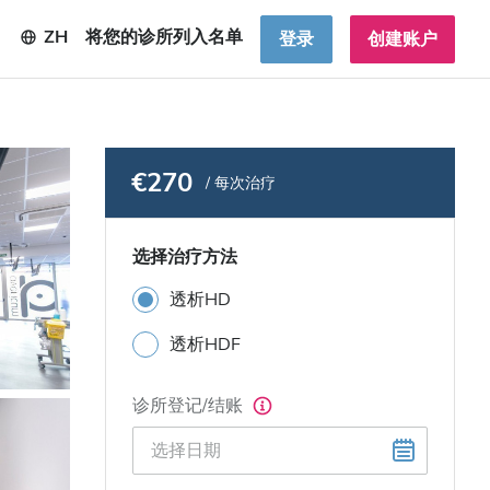
ZH
将您的诊所列入名单
登录
创建账户
€270
/ 每次治疗
选择治疗方法
透析HD
透析HDF
诊所登记/结账