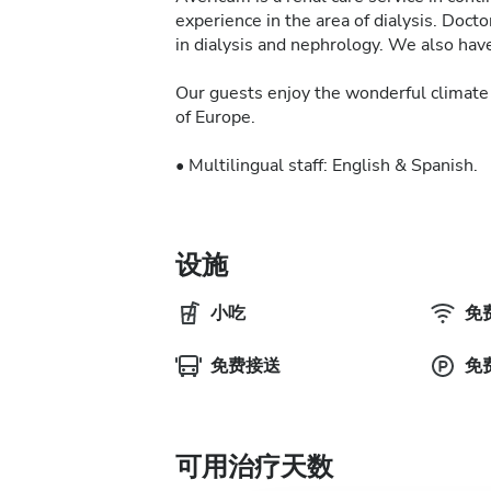
experience in the area of dialysis. Doct
in dialysis and nephrology. We also have
Our guests enjoy the wonderful climate 
of Europe.
• Multilingual staff: English & Spanish.
设施
小吃
免费
免费接送
免
可用治疗天数