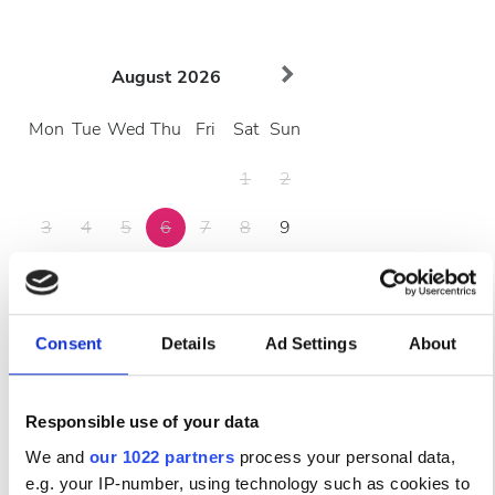
August
2026
Mon
Tue
Wed
Thu
Fri
Sat
Sun
1
2
3
4
5
6
7
8
9
10
11
12
13
14
15
16
17
18
19
20
21
22
23
Consent
Details
Ad Settings
About
24
25
26
27
28
29
30
31
Responsible use of your data
We and
our 1022 partners
process your personal data,
Τρόποι Πληρωμής
e.g. your IP-number, using technology such as cookies to