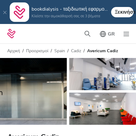
bookdialysis - ταξιδιωτική εφαρμογή
Ξεκινήστ
Κλείστε την αιμοκάθαρσή σας σε 3 βήματα
GR
Αρχική
Προορισμοί
Spain
Cadiz
Avericum Cadiz