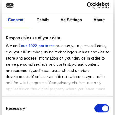
Consent
Details
Ad Settings
About
Diaverum Baja Clinic
Responsible use of your data
Baja, Hungary
市の中心から 1.03 km
We and
our 1022 partners
process your personal data,
e.g. your IP-number, using technology such as cookies to
EHICでカバー
GHICでカバー
store and access information on your device in order to
軽食
無料WiFi
テレビスクリーン
無料送迎
serve personalized ads and content, ad and content
無料駐車場
measurement, audience research and services
development. You have a choice in who uses your data
1回の治療あたり
and for what purposes. Your privacy choices are only
予約する
透析 HD €156
applicable on this digital property where you have made
your choices. You can change or withdraw your consent
any time from the Cookie Declaration or by clicking on
Consent
the Privacy trigger icon.
Necessary
Selection