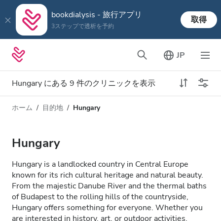
bookdialysis - 旅行アプリ
取得
3ステップで透析を予約
JP
Hungary にある 9 件のクリニックを表示
ホーム
目的地
Hungary
透析タイプ
距離
名前
すべての透析
Hungary
評価
透析 HD
Hungary is a landlocked country in Central Europe
価格
known for its rich cultural heritage and natural beauty.
透析 HDF
From the majestic Danube River and the thermal baths
of Budapest to the rolling hills of the countryside,
Hungary offers something for everyone. Whether you
対応
are interested in history, art, or outdoor activities,