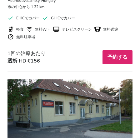
Hodmezovasarhely, Hungary
無料駐車場
市の中心から 1.32 km
EHICでカバー
GHICでカバー
価格
軽食
無料WiFi
テレビスクリーン
無料送迎
無料駐車場
0 - 100 ユーロ
1回の治療あたり
100 - 200 ユーロ
予約する
透析 HD €156
200 - 300 ユーロ
300以上 ユーロ
シフト
朝
午後