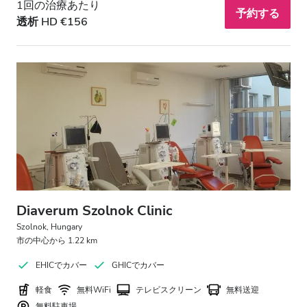
1回の治療あたり
予約する
透析 HD €156
Diaverum Szolnok Clinic
Szolnok, Hungary
市の中心から 1.22 km
EHICでカバー
GHICでカバー
軽食
無料WiFi
テレビスクリーン
無料送迎
無料駐車場