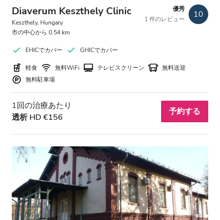
夕方
Diaverum Keszthely Clinic
優秀
10
1 件のレビュー
夜
Keszthely, Hungary
市の中心から 0.54 km
EHICでカバー
GHICでカバー
評価
軽食
無料WiFi
テレビスクリーン
無料送迎
無料駐車場
良い
とても良い
1回の治療あたり
予約する
透析 HD €156
優秀