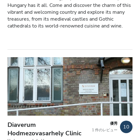
Hungary has it all. Come and discover the charm of this
HIV患者
vibrant and welcoming country and explore its many
treasures, from its medieval castles and Gothic
B型肝炎患者
cathedrals to its world-renowned cuisine and wine.
C型肝炎患者
EHIC
GHIC
施設
軽食
無料WiFi
テレビ画面
Diaverum
優秀
10
1 件のレビュー
Hodmezovasarhely Clinic
無料送迎