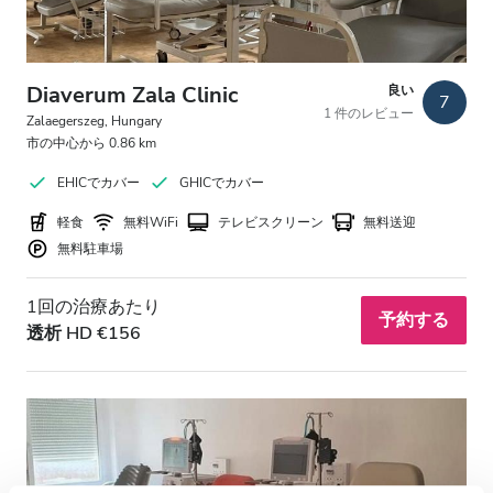
Diaverum Zala Clinic
良い
7
1 件のレビュー
Zalaegerszeg, Hungary
市の中心から 0.86 km
EHICでカバー
GHICでカバー
軽食
無料WiFi
テレビスクリーン
無料送迎
無料駐車場
1回の治療あたり
予約する
透析 HD €156