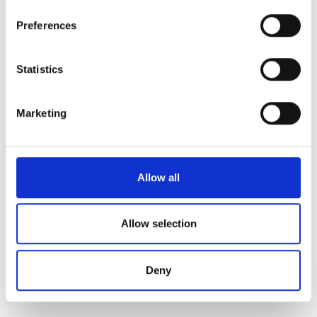
If you allow, we would also like to:
Preferences
Collect information about your geographical
location which can be accurate to within several
meters
Statistics
Identify your device by actively scanning it for
specific characteristics (fingerprinting)
Marketing
Diaverum Bajcsy Clinic
Find out more about how your personal data is processed
and set your preferences in the
details section
.
Budapest, Hungary
市の中心から 9.42 km
We use cookies to personalise content and ads, to
Allow all
EHICでカバー
GHICでカバー
provide social media features and to analyse our traffic.
We also share information about your use of our site with
軽食
無料WiFi
テレビスクリーン
無料送迎
our social media, advertising and analytics partners who
無料駐車場
Allow selection
may combine it with other information that you’ve
provided to them or that they’ve collected from your use
1回の治療あたり
予約する
Deny
of their services. Read more about cookies in our
透析 HD €156
Privacy policy.