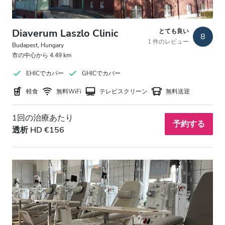
Diaverum Laszlo Clinic
とても良い
8
1 件のレビュー
Budapest, Hungary
市の中心から 4.49 km
EHICでカバー
GHICでカバー
軽食
無料WiFi
テレビスクリーン
無料送迎
1回の治療あたり
予約する
透析 HD €156