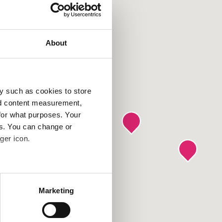
About
y such as cookies to store
nd content measurement,
for what purposes. Your
es. You can change or
ger icon.
several meters
Marketing
ails section
.