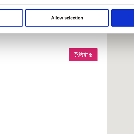
e content and ads, to provide social media features and to analy
e Nefrologie
 our site with our social media, advertising and analytics partn
.36 km
 provided to them or that they’ve collected from your use of the
Allow selection
.
リーン
無料送迎
無料駐車場
予約する