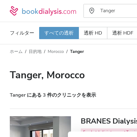
フィルター
すべての透析
透析 HD
透析 HDF
ホーム
目的地
Morocco
Tanger
透析タイプ
距離
名前
すべての透析
Tanger, Morocco
評価
透析 HD
価格
透析 HDF
Tanger にある 3 件のクリニックを表示
対応
BRANES Dialysi
HIV患者
Free hotel clinic transport Tangie