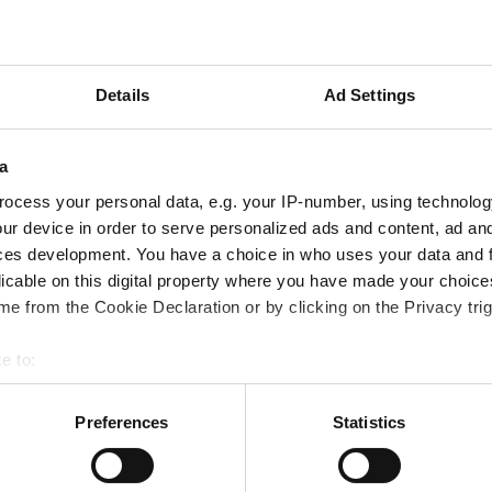
.42 km
テレビスクリーン
無料送迎
無料駐車場
Details
Ad Settings
予約する
a
ocess your personal data, e.g. your IP-number, using technolog
logie et de Dialyse RIF
ur device in order to serve personalized ads and content, ad a
ces development. You have a choice in who uses your data and 
.95 km
licable on this digital property where you have made your choic
e from the Cookie Declaration or by clicking on the Privacy trig
テレビスクリーン
無料送迎
無料駐車場
e to:
bout your geographical location which can be accurate to within 
予約する
 actively scanning it for specific characteristics (fingerprinting)
Preferences
Statistics
 personal data is processed and set your preferences in the
det