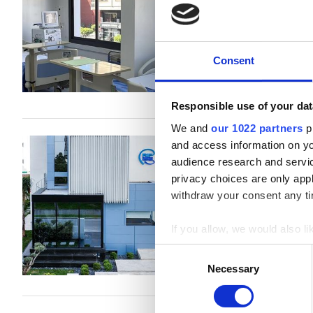
Tanger, Morocco
市の中心から 0
B型肝炎患者
軽食
無料WiFi
C型肝炎患者
Consent
EHIC
1回の治療あたり
透析 HD €250
GHIC
Responsible use of your dat
We and
our 1022 partners
pr
Centre de Néphro
and access information on yo
施設
audience research and servi
Tanger, Morocco
市の中心から 2
privacy choices are only app
軽食
withdraw your consent any tim
軽食
無料WiFi
無料WiFi
If you allow, we would also lik
テレビ画面
1回の治療あたり
Collect information a
Consent
透析 HD €250
Identify your device by
無料送迎
Necessary
Selection
透析 HDF €250
Find out more about how your
無料駐車場