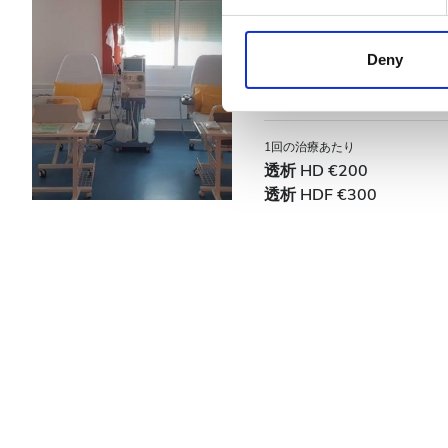
We use cookies to personalis
Tanger Center d
information about your use of
価格
Tanger, Morocco
市の中心から 2
other information that you’ve
Deny
cookies in our Privacy policy
0 - 100 ユーロ
無料WiFi
テレビスク
100 - 200 ユーロ
1回の治療あたり
透析 HD €200
200 - 300 ユーロ
透析 HDF €300
300以上 ユーロ
シフト
朝
午後
夕方