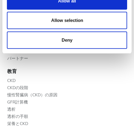
団体のお問い合わせ
Allow all
provide social media features and to analyse our traffic.
旅行透析ブログ
夕方
We also share information about your use of our site with
すべての目的地
夜
our social media, advertising and analytics partners who
Allow selection
may combine it with other information that you’ve
医療提供者
provided to them or that they’ve collected from your use
V.I.P.プログラム
Deny
評価
of their services. Read more about cookies in our
クリニックを掲載する
Privacy policy.
医療提供者向けのメリット
良い
パートナー
とても良い
教育
優秀
CKD
CKDの段階
慢性腎臓病（CKD）の原因
GFR計算機
透析
透析の手順
栄養とCKD