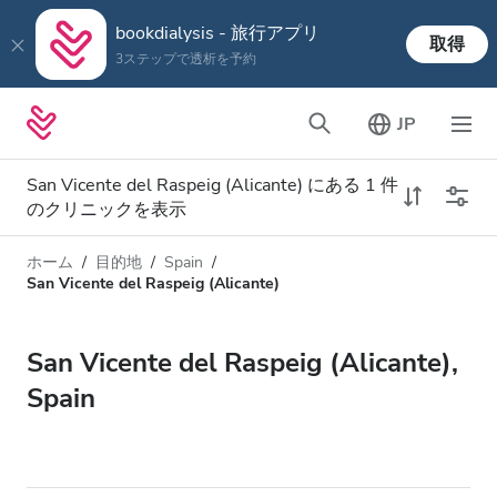
bookdialysis - 旅行アプリ
取得
3ステップで透析を予約
JP
San Vicente del Raspeig (Alicante) にある 1 件
のクリニックを表示
ホーム
目的地
Spain
透析タイプ
距離
San Vicente del Raspeig (Alicante)
名前
すべての透析
San Vicente del Raspeig (Alicante),
評価
透析 HD
Spain
価格
透析 HDF
対応