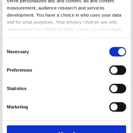
透析 HD €200
serve personalized ads and content, ad and content
予約する
透析 HDF €250
measurement, audience research and services
無料駐車場
development. You have a choice in who uses your data
and for what purposes. Your privacy choices are only
applicable on this digital property where you have made
価格
your choices. You can change or withdraw your consent
any time from the Cookie Declaration or by clicking on
Consent
0 - 100 ユーロ
the Privacy trigger icon.
Necessary
Selection
100 - 200 ユーロ
If you allow, we would also like to:
200 - 300 ユーロ
Preferences
Collect information about your geographical
location which can be accurate to within several
300以上 ユーロ
meters
Statistics
Identify your device by actively scanning it for
specific characteristics (fingerprinting)
シフト
Marketing
患者の皆様
Find out more about how your personal data is processed
朝
and set your preferences in the
details section
.
使い方
なぜ bookdialysis なのですか？
午後
We use cookies to personalise content and ads, to