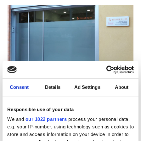
HIV患者
B型肝炎患者
C型肝炎患者
EHIC
GHIC
Diaverum San Vicente
優秀
9.6
1 件のレビュー
Dialysis Clinic
施設
Consent
Details
Ad Settings
About
San Vicente del Raspeig (Alicante), Spain
市の中心から 0.29 km
軽食
EHICでカバー
GHICでカバー
Responsible use of your data
無料WiFi
軽食
無料WiFi
テレビスクリーン
無料駐車場
We and
our 1022 partners
process your personal data,
テレビ画面
e.g. your IP-number, using technology such as cookies to
1回の治療あたり
store and access information on your device in order to
無料送迎