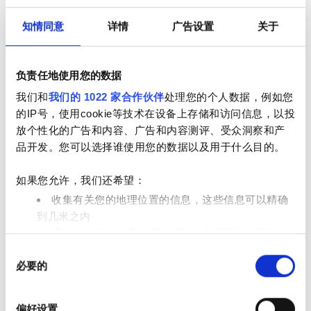
免费停车
知情同意
详情
广告设置
关于
价格
负责任地使用您的数据
0 - 100 欧元
我们和
我们的 1022 家合作伙伴
处理您的个人数据，例如您
的IP号，使用cookie等技术在设备上存储和访问信息，以投
100 - 200 欧元
放个性化的广告和内容、广告和内容测评、受众洞察和产
品开发。您可以选择谁使用您的数据以及用于什么目的。
200 - 300 欧元
NephroPlus at Satguru Pratap Singh
300+ 欧元
如果您允许，我们还希望：
Hospital
收集有关您的地理位置的信息，这些信息可以精确
卢迪亚纳, 印度
1.5 距离市中心公里数
到几米之内
班次
通过主动扫描特定特征（指纹）来识别您的设备
小吃
免费WiFi
电视屏幕
同
在
细节部分
查找有关您的个人数据如何处理的更多信息，
上午
必要的
意
并设置您的首选项。您可随时从Cookie声明中更改或撤回
每次治疗
选
您的同意事项。
下午
透析HD €79
预订
择
透析HDF €89
偏好设置