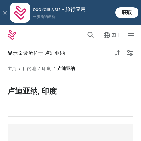
bookdialysis - 旅行应用
获取
三步预约透析
ZH
显示 2 诊所位于 卢迪亚纳
主页
目的地
印度
卢迪亚纳
透析类型
距离
姓名
所有透析
卢迪亚纳, 印度
评分
透析HD
价格
透析HDF
接收