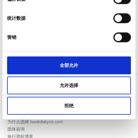
晚上
我们使用 Cookie 来制作贴合用户需求的内容与广告、提供
社交媒体功能以及分析我们的流量。我们还会与社交媒
深夜
统计数据
体、广告和分析合作伙伴分享您对我们网站的使用情况，
这些合作伙伴可能会将此类信息与您提供给他们或他们在
您使用其服务的过程中收集的其他信息相结合。
评分
营销
好
非常好
全部允许
优秀
允许选择
病人
拒绝
如何运作
为什么选择 bookdialysis.com
团体咨询
旅行透析博客