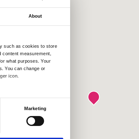
About
y such as cookies to store
nd content measurement,
for what purposes. Your
es. You can change or
ger icon.
several meters
Marketing
ails section
.
se our traffic. We also share
ers who may combine it with