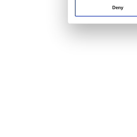
other information that you’ve
Deny
cookies in our Privacy policy
Τιμή
0 - 100 EUR
100 - 200 EUR
200 - 300 EUR
300+ EUR
Βάρδιες
Πρωί
Απόγευμα
Βράδυ