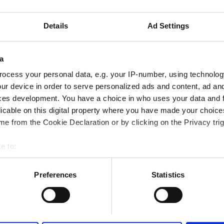
 WiFi
Οθόνες TV
Details
Ad Settings
Κράτηση
a
ocess your personal data, e.g. your IP-number, using technolog
ur device in order to serve personalized ads and content, ad a
atguru Pratap Singh Hospital
ces development. You have a choice in who uses your data and 
licable on this digital property where you have made your choic
ο κέντρο της πόλης
e from the Cookie Declaration or by clicking on the Privacy trig
 WiFi
Οθόνες TV
e to:
bout your geographical location which can be accurate to within 
 actively scanning it for specific characteristics (fingerprinting)
Preferences
Statistics
Κράτηση
 personal data is processed and set your preferences in the
det
e content and ads, to provide social media features and to analy
 our site with our social media, advertising and analytics partn