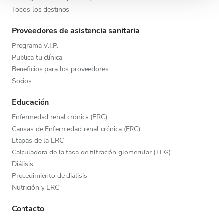
Todos los destinos
partir del uso que haya hecho de sus servicios.
Proveedores de asistencia sanitaria
Programa V.I.P.
Publica tu clínica
Beneficios para los proveedores
Socios
Educación
Enfermedad renal crónica (ERC)
Causas de Enfermedad renal crónica (ERC)
Etapas de la ERC
Calculadora de la tasa de filtración glomerular (TFG)
Diálisis
Procedimiento de diálisis
Nutrición y ERC
Contacto