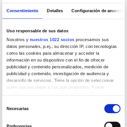
Estacionamiento gratuito
Consentimiento
Detalles
Configuración de anuncios
Precio
Uso responsable de sus datos
EUR 0 - 100
Nosotros y
nuestros 1022 socios
procesamos sus
datos personales, p.ej., su dirección IP, con tecnologías
EUR 100 - 200
como las cookies para almacenar y acceder la
información en su dispositivo con el fin de ofrecer
EUR 200 - 300
NephroPlus at Satguru Pratap Singh
publicidad y contenido personalizados, medición de
EUR 300+
publicidad y contenido, investigación de audiencia y
Hospital
desarrollo de servicios. Tiene la opción de seleccionar
Ludhiana, India
quién usa sus datos y con qué propósitos. Puede
1,5 km desde el centro de la ciudad
Turnos
cambiar o retirar su consentimiento en cualquier
Refrescos
WiFi gratuito
Pantallas de televisión
momento desde la Declaración de cookies o clicando en
Selección
Mañana
el Menú de consentimiento.
Necesarias
de
Por tratamiento
consentimiento
Mediodía
Diálisis HD 79 €
Si lo permite, también quisiéramos:
Reservación
Diálisis HDF 89 €
Preferencias