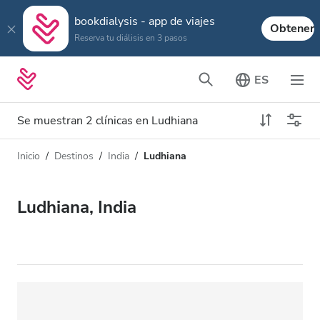
bookdialysis - app de viajes
Obtener
Reserva tu diálisis en 3 pasos
ES
Se muestran 2 clínicas en Ludhiana
Inicio
Destinos
India
Ludhiana
Tipo de diálisis
Distancia
Nombre
Todas las diálisis
Ludhiana, India
Calificación
Diálisis HD
Precio
Diálisis HDF
Acepta