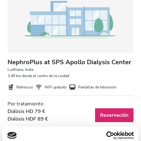
Pacientes con VIH
Pacientes con hepatitis B
Pacientes con hepatitis C
TSE
GHIC
NephroPlus at SPS Apollo Dialysis Center
Ludhiana, India
3,48 km desde el centro de la ciudad
Instalaciones
Refrescos
WiFi gratuito
Pantallas de televisión
Refrescos
Por tratamiento
WiFi gratuito
Diálisis HD 79 €
Reservación
Diálisis HDF 89 €
Pantallas de televisión
Traslado gratuito