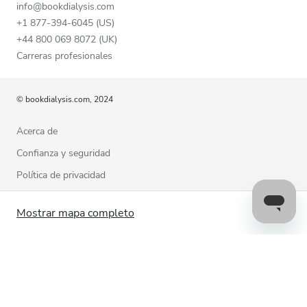
info@bookdialysis.com
+1 877-394-6045 (US)
+44 800 069 8072 (UK)
Carreras profesionales
© bookdialysis.com, 2024
Acerca de
Confianza y seguridad
Política de privacidad
Términos de uso
Mostrar mapa completo
Política de cookies
Estamos a su disposición para ayudarle