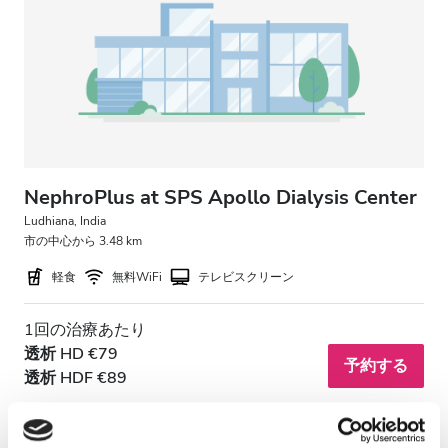
HIV患者
B型肝炎患者
C型肝炎患者
EHIC
GHIC
NephroPlus at SPS Apollo Dialysis Center
Ludhiana, India
市の中心から 3.48 km
施設
軽食
無料WiFi
テレビスクリーン
軽食
1回の治療あたり
無料WiFi
透析 HD €79
予約する
透析 HDF €89
テレビ画面
無料送迎