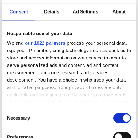
無料駐車場
Consent
Details
Ad Settings
About
価格
Responsible use of your data
0 - 100 ユーロ
We and
our 1022 partners
process your personal data,
e.g. your IP-number, using technology such as cookies to
100 - 200 ユーロ
store and access information on your device in order to
serve personalized ads and content, ad and content
200 - 300 ユーロ
NephroPlus at Satguru Pratap Singh
measurement, audience research and services
300以上 ユーロ
development. You have a choice in who uses your data
Hospital
and for what purposes. Your privacy choices are only
Ludhiana, India
applicable on this digital property where you have made
市の中心から 1.5 km
シフト
your choices. You can change or withdraw your consent
軽食
無料WiFi
テレビスクリーン
any time from the Cookie Declaration or by clicking on
Consent
朝
the Privacy trigger icon.
Necessary
Selection
1回の治療あたり
午後
透析 HD €79
If you allow, we would also like to:
予約する
透析 HDF €89
Preferences