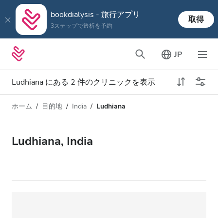
bookdialysis - 旅行アプリ
取得
3ステップで透析を予約
JP
Ludhiana にある 2 件のクリニックを表示
ホーム
目的地
India
Ludhiana
透析タイプ
距離
名前
すべての透析
Ludhiana, India
評価
透析 HD
価格
透析 HDF
対応