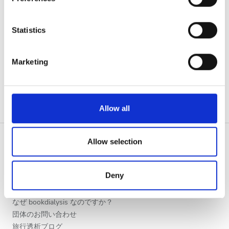
夕方
Collect information about your geographical
location which can be accurate to within several
夜
meters
Statistics
Identify your device by actively scanning it for
specific characteristics (fingerprinting)
評価
Marketing
Find out more about how your personal data is processed
and set your preferences in the
details section
.
良い
We use cookies to personalise content and ads, to
とても良い
Allow all
provide social media features and to analyse our traffic.
優秀
We also share information about your use of our site with
our social media, advertising and analytics partners who
Allow selection
may combine it with other information that you’ve
provided to them or that they’ve collected from your use
患者の皆様
Deny
of their services. Read more about cookies in our
使い方
Privacy policy.
なぜ bookdialysis なのですか？
団体のお問い合わせ
旅行透析ブログ