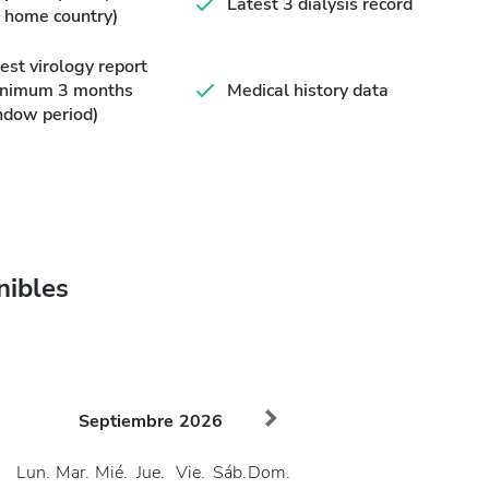
Latest 3 dialysis record
 home country)
est virology report
inimum 3 months
Medical history data
ndow period)
nibles
Septiembre
2026
Lun.
Mar.
Mié.
Jue.
Vie.
Sáb.
Dom.