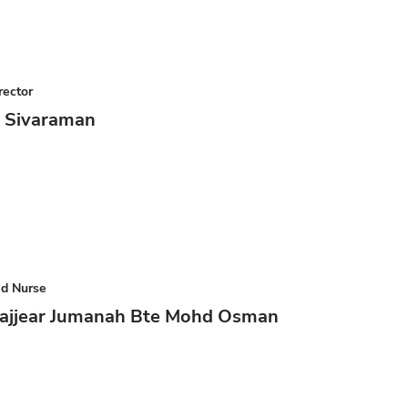
rector
y Sivaraman
ad Nurse
eajjear Jumanah Bte Mohd Osman