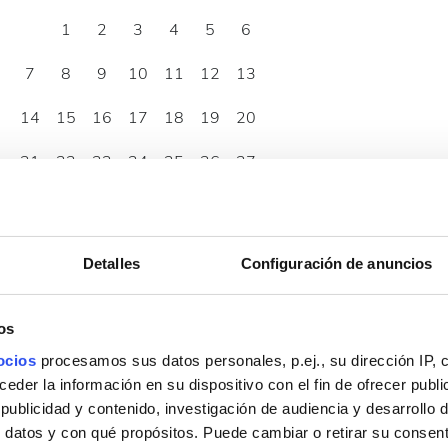
1
2
3
4
5
6
7
8
9
10
11
12
13
14
15
16
17
18
19
20
21
22
23
24
25
26
27
28
29
30
Detalles
Configuración de anuncios
os
ocios
procesamos sus datos personales, p.ej., su dirección IP, 
der la información en su dispositivo con el fin de ofrecer publi
ublicidad y contenido, investigación de audiencia y desarrollo d
 datos y con qué propósitos. Puede cambiar o retirar su consent
07:00 - 22:00