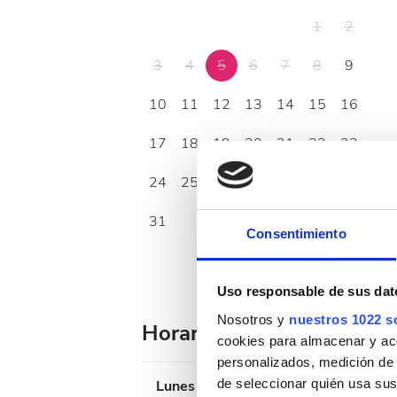
1
2
3
4
5
6
7
8
9
10
11
12
13
14
15
16
17
18
19
20
21
22
23
24
25
26
27
28
29
30
31
Consentimiento
Uso responsable de sus dat
Nosotros y
nuestros 1022 s
Horario de atención
cookies para almacenar y acce
personalizados, medición de p
de seleccionar quién usa sus
Lunes