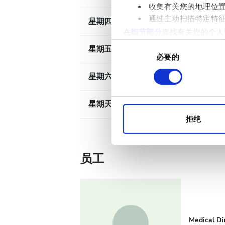
收集有关您的地理位
通过主动扫描特定特
星期四
07
在
细节部分
查找有关您的个人
项。
同
星期五
07
必要的
意
我们使用 Cookie 来制
选
星期六
07
分析合作伙伴分享您对我们网
择
收集的其他信息相结合。
星期天
已
拒绝
员工
Medical Di