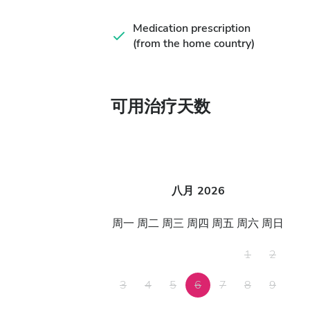
Medication prescription
(from the home country)
可用治疗天数
八月
2026
周一
周二
周三
周四
周五
周六
周日
1
2
3
4
5
6
7
8
9