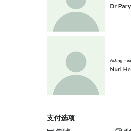
Dr Par
Acting He
Nuri H
支付选项