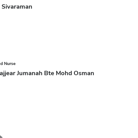
y Sivaraman
ad Nurse
eajjear Jumanah Bte Mohd Osman